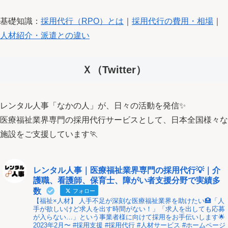
基礎知識：
採用代行（RPO）とは
｜
採用代行の費用・相場
｜
人材紹介・派遣との違い
Ｘ（Twitter）
レンタル人事「なかの人」が、日々の活動を発信✨
医療福祉業界専門の採用代行サービスとして、日本全国様々な
施設をご支援しています🏃
レンタル人事｜医療福祉業界専門の採用代行💡｜介
護職、看護師、保育士、障がい者支援分野で実績多
数
フォロー
【福祉×人材】 人手不足が深刻な医療福祉業界を助けたい🏥「人
手が欲しいけど求人を出す時間がない！」「求人を出しても応募
が入らない…」という事業者様に向けて採用をお手伝いします🌟
2023年2月〜 #採用支援 #採用代行 #人材サービス #ホームページ